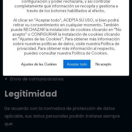
configuración y poder rechazarla, y así controlar
completamente qué información se recopila y gestiona a
También recogemos de forma automática datos sobre su
través de los botones habilitados al efecto.
visita a nuestro sitio web según se describe en la política
Al clicar en "Aceptar todo", ACEPTA SU USO, si bien podrá
retirar su consentimiento en cualquier momento. También
de cookies. Siempre que solicitemos sus Datos personales,
puede RECHAZAR la instalación de cookies clicando en “No
le informaremos con claridad de qué datos personales
acepto" o CONFIGURAR la instalación de cookies clicando
en “Ajustes de las Cookies”. Para obtener más información
recogemos y con qué fin. En general, recogemos y
sobre nuestras políticas de datos, visite nuestra Política de
tratamos sus datos personales con el propósito de:
privacidad. Para obtener más información al respecto,
puedes consultar nuestra
Política de Cookies.
Proporcionar información, servicios, productos,
Ajustes de las Cookies
Aceptar todo
No acepto
información relevante y novedades en el sector.
Envío de comunicaciones.
Legitimidad
De acuerdo con la normativa de protección de datos
aplicable, sus datos personales podrán tratarse siempre
que: