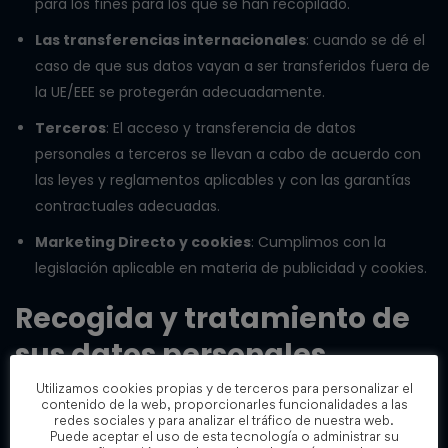
para los fines para los que se han recopilado.
Las transferencias internacionales
: cuando se dé el
caso de que sus datos vayan a ser transferidos fuera de
la UE/EEE se protegerán adecuadamente.
Terceros
: El acceso y transferencia de datos
personales a terceros se llevan a cabo de acuerdo con
las leyes y reglamentos aplicables y con las garantías
contractuales adecuadas.
Marketing Directo y cookies
: Cumplimos con la
legislación aplicable en materia de publicidad y cookies.
Recogida y tratamiento de
sus datos personales
Utilizamos cookies propias y de terceros para personalizar el
Las tipos de datos que se pueden solicitar y tratar son:
contenido de la web, proporcionarles funcionalidades a las
redes sociales y para analizar el tráfico de nuestra web.
Puede aceptar el uso de esta tecnología o administrar su
Datos de carácter identificativo.