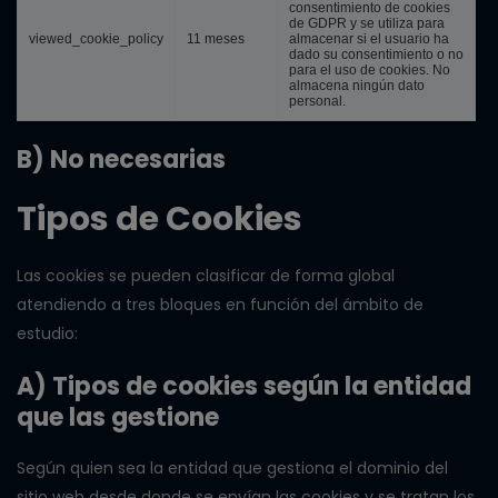
consentimiento de cookies
de GDPR y se utiliza para
viewed_cookie_policy
11 meses
almacenar si el usuario ha
dado su consentimiento o no
para el uso de cookies. No
almacena ningún dato
personal.
B) No necesarias
Tipos de Cookies
Las cookies se pueden clasificar de forma global
atendiendo a tres bloques en función del ámbito de
estudio:
A) Tipos de cookies según la entidad
que las gestione
Según quien sea la entidad que gestiona el dominio del
sitio web desde donde se envían las cookies y se tratan los