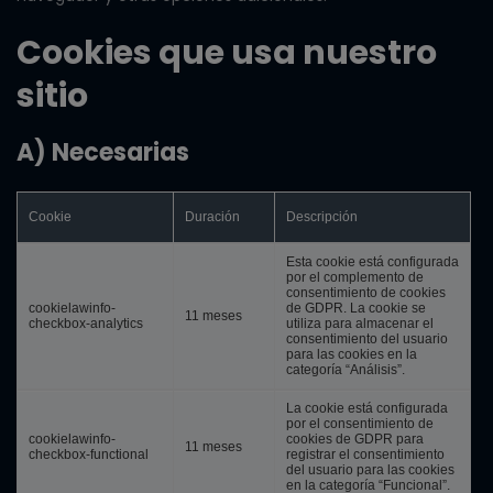
Cookies que usa nuestro
sitio
A) Necesarias
Cookie
Duración
Descripción
Esta cookie está configurada
por el complemento de
consentimiento de cookies
cookielawinfo-
de GDPR.
La cookie se
11 meses
checkbox-analytics
utiliza para almacenar el
consentimiento del usuario
para las cookies en la
categoría “Análisis”.
La cookie está configurada
por el consentimiento de
cookielawinfo-
cookies de GDPR para
11 meses
checkbox-functional
registrar el consentimiento
del usuario para las cookies
en la categoría “Funcional”.