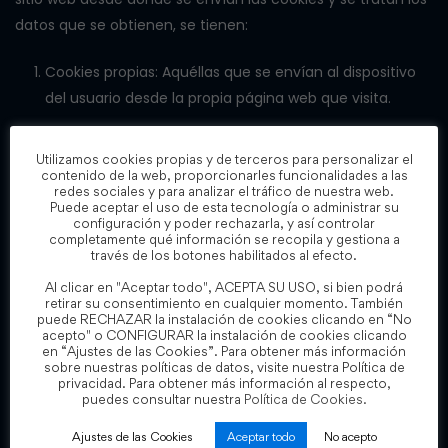
datos que se obtienen, se tienen:
Cookies propias: Aquéllas que se envían al dispositivo
del usuario desde la propia página web que visita.
Cookies de terceros: Aquéllas que se envían al
dispositivo del usuario desde un dominio que no es
Utilizamos cookies propias y de terceros para personalizar el
contenido de la web, proporcionarles funcionalidades a las
gestionado por el titular del dominio que visita el
redes sociales y para analizar el tráfico de nuestra web.
Puede aceptar el uso de esta tecnología o administrar su
usuario, sino por otra entidad que trata los datos
configuración y poder rechazarla, y así controlar
obtenidos través de las cookies, como por ejemplo
completamente qué información se recopila y gestiona a
través de los botones habilitados al efecto.
Google. Puesto que son estos terceros quienes
Al clicar en "Aceptar todo", ACEPTA SU USO, si bien podrá
proceden a su implementación, el bloqueo y
retirar su consentimiento en cualquier momento. También
desinstalación de las mismas se gestiona por sus
puede RECHAZAR la instalación de cookies clicando en “No
acepto" o CONFIGURAR la instalación de cookies clicando
condiciones y mecanismos específicos
.
en “Ajustes de las Cookies”. Para obtener más información
sobre nuestras políticas de datos, visite nuestra Política de
B) Tipos de cookies según el tiempo
privacidad. Para obtener más información al respecto,
puedes consultar nuestra
Política de Cookies.
que permanecen activas en el
dispositivo:
Ajustes de las Cookies
Aceptar todo
No acepto