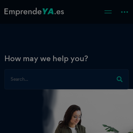
How may we help you?