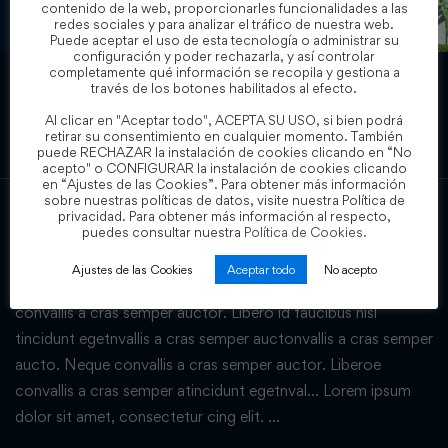
contenido de la web, proporcionarles funcionalidades a las
redes sociales y para analizar el tráfico de nuestra web.
Puede aceptar el uso de esta tecnología o administrar su
configuración y poder rechazarla, y así controlar
completamente qué información se recopila y gestiona a
través de los botones habilitados al efecto.
Trust & Safety
Al clicar en "Aceptar todo", ACEPTA SU USO, si bien podrá
retirar su consentimiento en cualquier momento. También
puede RECHAZAR la instalación de cookies clicando en “No
acepto" o CONFIGURAR la instalación de cookies clicando
en “Ajustes de las Cookies”. Para obtener más información
sobre nuestras políticas de datos, visite nuestra Política de
privacidad. Para obtener más información al respecto,
puedes consultar nuestra
Política de Cookies.
How to Become an Instructor: FAQ
Ajustes de las Cookies
Aceptar todo
No acepto
How to Edit Your Profile Libero id faucibus nis. Neque
convallis a cras semper auctor. Libero id faucibus nisl
tincidunt egetnvallis a cras semper auctonvallis a cras semper
aucto. Neque convallis a cras semper auctor. Liberoe
convallis a cras semper atincidunt egetnval… Lorem ipsum
dolor sit amet, consectetur cing elit. …