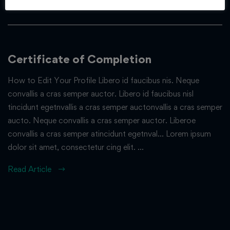
Read Article
Certificate of Completion
How to Edit Your Profile Libero id faucibus nis. Neque
convallis a cras semper auctor. Libero id faucibus nisl
tincidunt egetnvallis a cras semper auctonvallis a cras semper
aucto. Neque convallis a cras semper auctor. Liberoe
convallis a cras semper atincidunt egetnval… Lorem ipsum
dolor sit amet, consectetur cing elit. …
Read Article