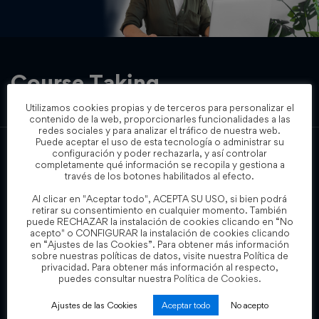
Course Taking
Utilizamos cookies propias y de terceros para personalizar el
contenido de la web, proporcionarles funcionalidades a las
redes sociales y para analizar el tráfico de nuestra web.
Puede aceptar el uso de esta tecnología o administrar su
configuración y poder rechazarla, y así controlar
completamente qué información se recopila y gestiona a
How to Find Your Missing Course
través de los botones habilitados al efecto.
Al clicar en "Aceptar todo", ACEPTA SU USO, si bien podrá
How to Edit Your Profile Libero id faucibus nis. Neque
retirar su consentimiento en cualquier momento. También
convallis a cras semper auctor. Libero id faucibus nisl
puede RECHAZAR la instalación de cookies clicando en “No
acepto" o CONFIGURAR la instalación de cookies clicando
tincidunt egetnvallis a cras semper auctonvallis a cras semper
en “Ajustes de las Cookies”. Para obtener más información
sobre nuestras políticas de datos, visite nuestra Política de
aucto. Neque convallis a cras semper auctor. Liberoe
privacidad. Para obtener más información al respecto,
convallis a cras semper atincidunt egetnval… Lorem ipsum
puedes consultar nuestra
Política de Cookies.
dolor sit amet, consectetur cing elit. …
Ajustes de las Cookies
Aceptar todo
No acepto