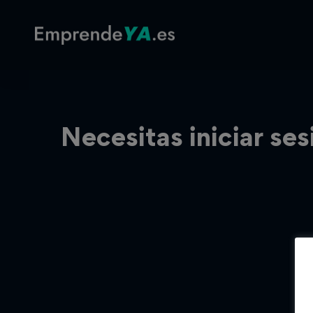
Necesitas iniciar ses