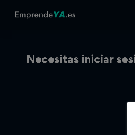
Necesitas iniciar ses