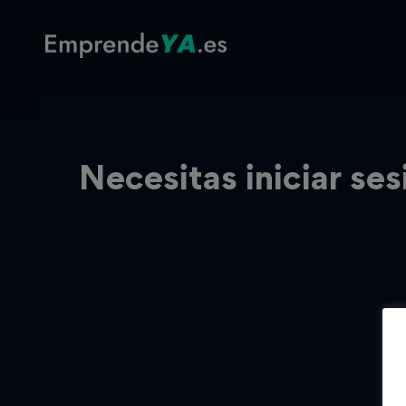
Necesitas iniciar ses