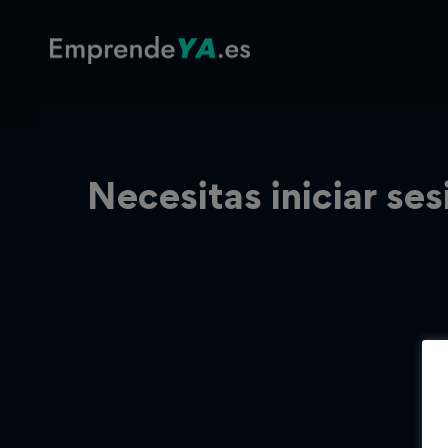
Necesitas iniciar ses