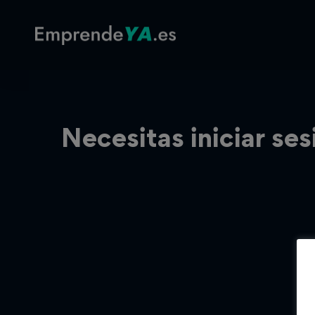
Necesitas iniciar ses