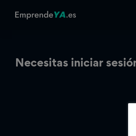
Necesitas iniciar sesió