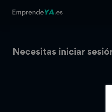
Necesitas iniciar sesió