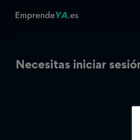
Necesitas iniciar sesió