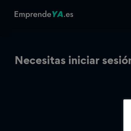
Necesitas iniciar sesió