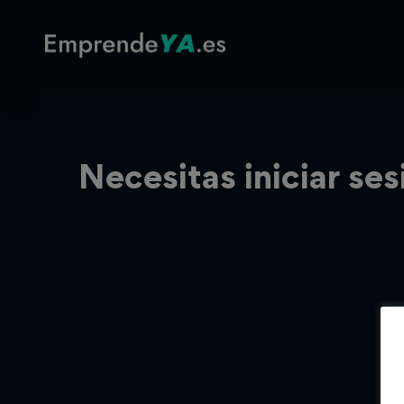
Necesitas iniciar ses