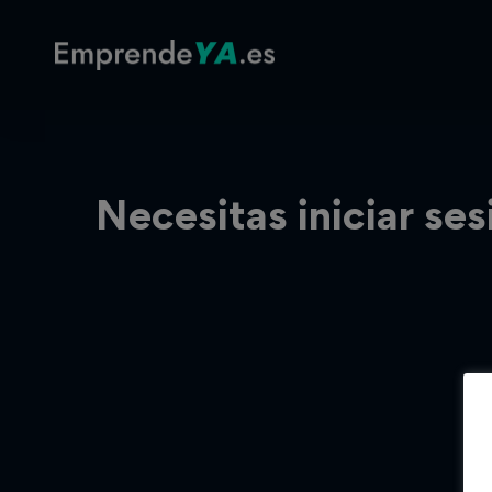
Necesitas iniciar ses