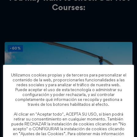
Courses:
-60%
Utilizamos cookies propias y de terceros para personalizar el
contenido de la web, proporcionarles funcionalidades a las
redes sociales y para analizar el tráfico de nuestra web.
Puede aceptar el uso de esta tecnología o administrar su
configuración y poder rechazarla, y así controlar
completamente qué información se recopila y gestiona a
través de los botones habilitados al efecto.
Al clicar en "Aceptar todo", ACEPTA SU USO, si bien podrá
retirar su consentimiento en cualquier momento. También
puede RECHAZAR la instalación de cookies clicando en “No
acepto" o CONFIGURAR la instalación de cookies clicando
Todos los niveles
en “Ajustes de las Cookies”. Para obtener más información