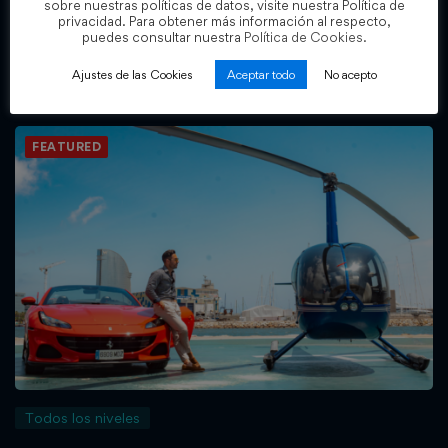
sobre nuestras políticas de datos, visite nuestra Política de
Sala E50K [VITALICIO]
privacidad. Para obtener más información al respecto,
puedes consultar nuestra
Política de Cookies.
Cristian Fernandez
Ajustes de las Cookies
Aceptar todo
No acepto
5.000
€
12.500
€
,00
,00
FEATURED
Todos los niveles