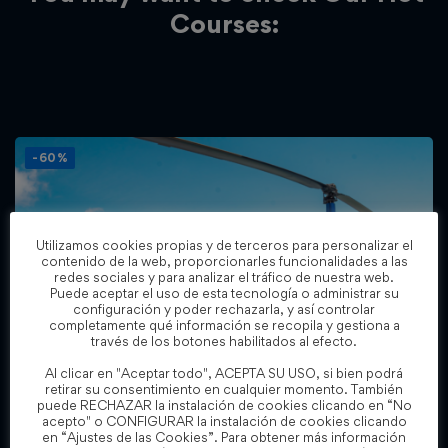
Courses:
-60%
Utilizamos cookies propias y de terceros para personalizar el
contenido de la web, proporcionarles funcionalidades a las
redes sociales y para analizar el tráfico de nuestra web.
Puede aceptar el uso de esta tecnología o administrar su
configuración y poder rechazarla, y así controlar
completamente qué información se recopila y gestiona a
través de los botones habilitados al efecto.
Al clicar en "Aceptar todo", ACEPTA SU USO, si bien podrá
retirar su consentimiento en cualquier momento. También
puede RECHAZAR la instalación de cookies clicando en “No
acepto" o CONFIGURAR la instalación de cookies clicando
Todos los niveles
en “Ajustes de las Cookies”. Para obtener más información