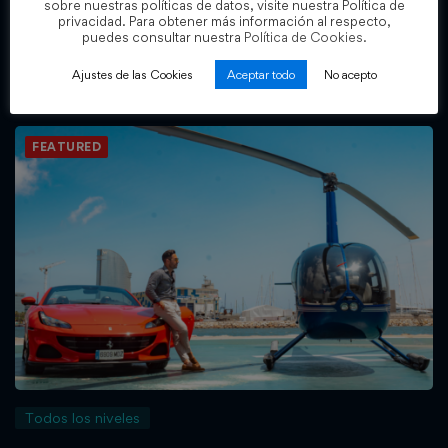
sobre nuestras políticas de datos, visite nuestra Política de
Sala E50K [VITALICIO]
privacidad. Para obtener más información al respecto,
puedes consultar nuestra
Política de Cookies.
Cristian Fernandez
Ajustes de las Cookies
Aceptar todo
No acepto
5.000
€
12.500
€
,00
,00
FEATURED
Todos los niveles