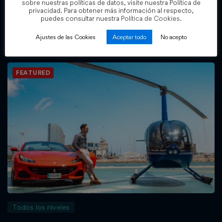
sobre nuestras políticas de datos, visite nuestra Política de
Sala E50K [VITALICIO]
privacidad. Para obtener más información al respecto,
puedes consultar nuestra
Política de Cookies.
Cristian Fernandez
Ajustes de las Cookies
Aceptar todo
No acepto
5.000
€
12.500
€
,00
,00
FEATURED
Todos los niveles