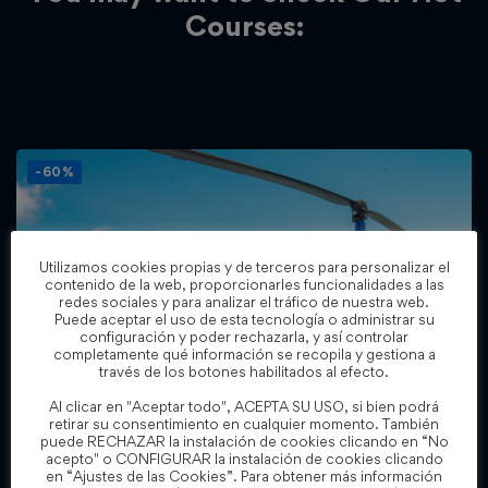
Courses:
-60%
Utilizamos cookies propias y de terceros para personalizar el
contenido de la web, proporcionarles funcionalidades a las
redes sociales y para analizar el tráfico de nuestra web.
Puede aceptar el uso de esta tecnología o administrar su
configuración y poder rechazarla, y así controlar
completamente qué información se recopila y gestiona a
través de los botones habilitados al efecto.
Al clicar en "Aceptar todo", ACEPTA SU USO, si bien podrá
retirar su consentimiento en cualquier momento. También
puede RECHAZAR la instalación de cookies clicando en “No
acepto" o CONFIGURAR la instalación de cookies clicando
Todos los niveles
en “Ajustes de las Cookies”. Para obtener más información